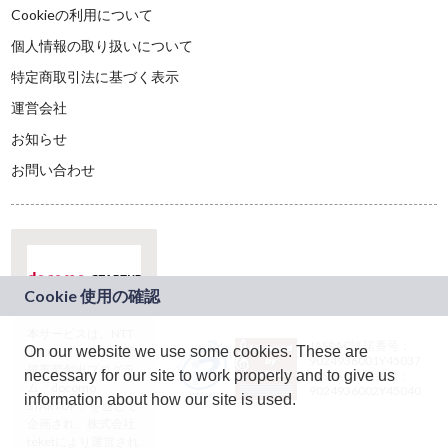
Cookieの利用について
個人情報の取り扱いについて
特定商取引法に基づく表示
運営会社
お知らせ
お問い合わせ
本サービスは、NTT
JASRAC許諾番号：
On our website we use some cookies. These are
ドコモグループの新
9024936001Y45037
規事業創出プログラ
necessary for our site to work properly and to give us
JASRAC許諾番号：
ム「docomo
9024936002Y45040
information about how our site is used.
STARTUP」を通じて
企画され、株式会社
teketにより運営され