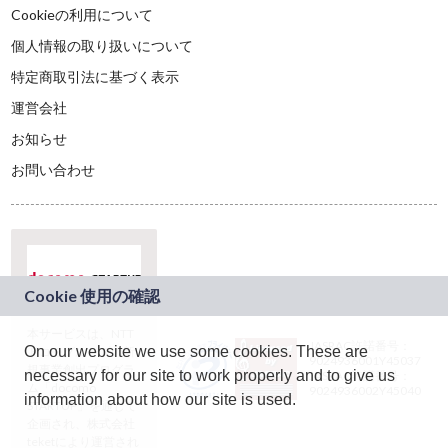
Cookieの利用について
個人情報の取り扱いについて
特定商取引法に基づく表示
運営会社
お知らせ
お問い合わせ
本サービスは、NTT
JASRAC許諾番号：
On our website we use some cookies. These are
ドコモグループの新
9024936001Y45037
規事業創出プログラ
necessary for our site to work properly and to give us
JASRAC許諾番号：
ム「docomo
9024936002Y45040
information about how our site is used.
STARTUP」を通じて
企画され、株式会社
teketにより運営され