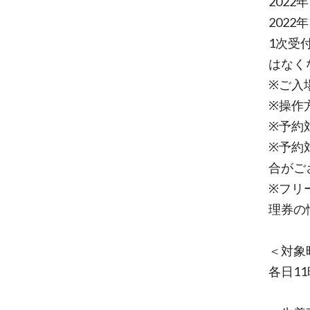
2022
2022
1次受
はなく
※ご入
※操作
※予約
※予約
合がご
※フリ
理券の
＜対象
各日11