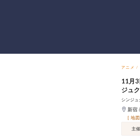
アニメ
11月
ジュク
シンジュ
新宿
[ 地
主