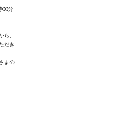
時00分
から、
ただき
さまの
。