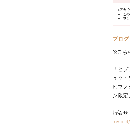
1アカ
この
申し
プログ
※こち
「ヒプノ
ュク・
ヒプノ
ン限定
特設サイ
mylord/