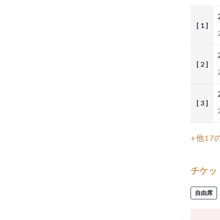
[ 1 ]
[ 2 ]
[ 3 ]
+他17
チケッ
自由席