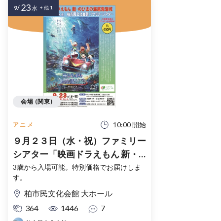
23
9/
水
+ 他 1
会場 (関東)
10:00 開始
アニメ
９月２３日（水・祝）ファミリー
シアター「映画ドラえもん 新・
のび太の海底鬼岩城」
3歳から入場可能。特別価格でお届けしま
す。
柏市民文化会館 大ホール
364
1446
7