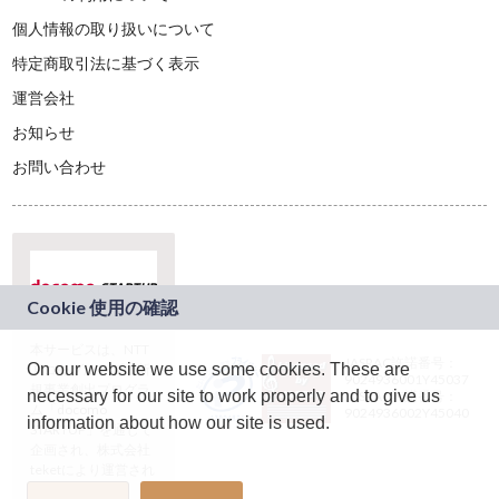
個人情報の取り扱いについて
特定商取引法に基づく表示
運営会社
お知らせ
お問い合わせ
本サービスは、NTT
JASRAC許諾番号：
On our website we use some cookies. These are
ドコモグループの新
9024936001Y45037
規事業創出プログラ
necessary for our site to work properly and to give us
JASRAC許諾番号：
ム「docomo
9024936002Y45040
information about how our site is used.
STARTUP」を通じて
企画され、株式会社
teketにより運営され
ています。