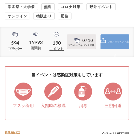
学園祭・大学祭
無料
コロナ対策
野外イベント
オンライン
物販あり
配信
0
/ 10
19993
594
190
シェアでイベント応
ブラボーでイベント応援
回閲覧
ブラボー
コメント
援
当イベントは感染症対策をしています
マスク着用
入館時の検温
消毒
三密回避
開催日
全
3
の開催日程