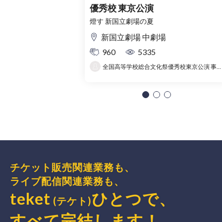
優秀校 東京公演
燈す 新国立劇場の夏
新国立劇場 中劇場
960
5335
全国高等学校総合文化祭優秀校東京公演 事務局
チケット販売関連業務も、
ライブ配信関連業務も、
teket
ひとつで、
(テケト)
すべて完結
します
！