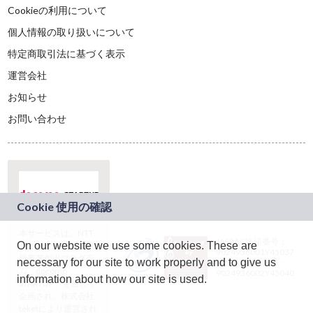
Cookieの利用について
個人情報の取り扱いについて
特定商取引法に基づく表示
運営会社
お知らせ
お問い合わせ
本サービスは、NTT
JASRAC許諾番号：
On our website we use some cookies. These are
ドコモグループの新
9024936001Y45037
規事業創出プログラ
necessary for our site to work properly and to give us
JASRAC許諾番号：
ム「docomo
9024936002Y45040
information about how our site is used.
STARTUP」を通じて
企画され、株式会社
teketにより運営され