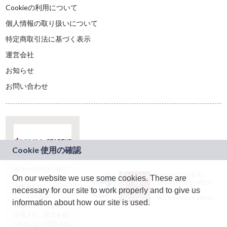
Cookieの利用について
個人情報の取り扱いについて
特定商取引法に基づく表示
運営会社
お知らせ
お問い合わせ
本サービスは、NTT
JASRAC許諾番号：
On our website we use some cookies. These are
ドコモグループの新
9024936001Y45037
規事業創出プログラ
necessary for our site to work properly and to give us
JASRAC許諾番号：
ム「docomo
9024936002Y45040
information about how our site is used.
STARTUP」を通じて
企画され、株式会社
teketにより運営され