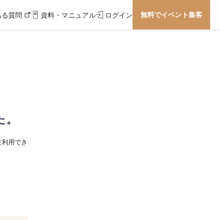
無料でイベント集客
ある質問
資料・マニュアル
ログイン
た。
在利用でき