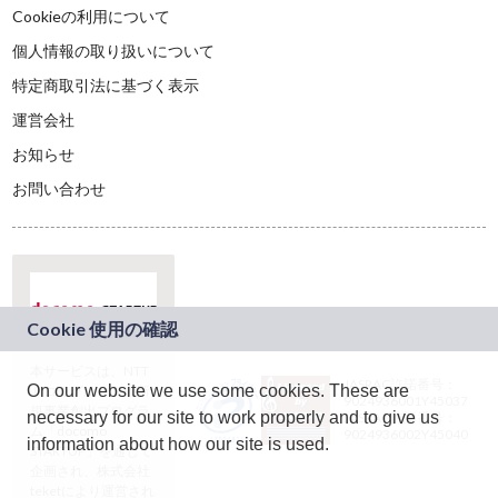
Cookieの利用について
個人情報の取り扱いについて
特定商取引法に基づく表示
運営会社
お知らせ
お問い合わせ
本サービスは、NTT
JASRAC許諾番号：
On our website we use some cookies. These are
ドコモグループの新
9024936001Y45037
規事業創出プログラ
necessary for our site to work properly and to give us
JASRAC許諾番号：
ム「docomo
9024936002Y45040
information about how our site is used.
STARTUP」を通じて
企画され、株式会社
teketにより運営され