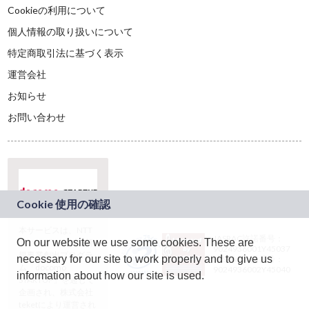
Cookieの利用について
個人情報の取り扱いについて
特定商取引法に基づく表示
運営会社
お知らせ
お問い合わせ
本サービスは、NTT
JASRAC許諾番号：
On our website we use some cookies. These are
ドコモグループの新
9024936001Y45037
規事業創出プログラ
necessary for our site to work properly and to give us
JASRAC許諾番号：
ム「docomo
9024936002Y45040
information about how our site is used.
STARTUP」を通じて
企画され、株式会社
teketにより運営され