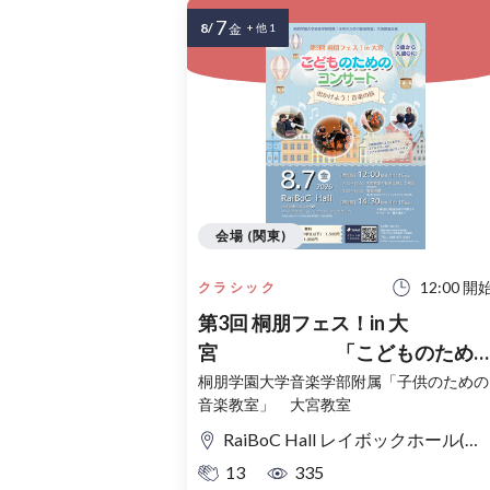
7
8/
金
+ 他 1
会場 (関東)
12:00 開
クラシック
第3回 桐朋フェス！in 大
宮 「こどものため
コンサート」〜出かけよう！音
桐朋学園大学音楽学部附属「子供のための
音楽教室」 大宮教室
の旅〜
RaiBoC Hall レイボックホール(市民会館おおみや) 5F リハーサルルーム・レクリエーションルーム
13
335