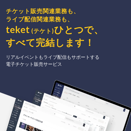
チケット販売関連業務も、
ライブ配信関連業務も、
teket
ひとつで、
(テケト)
すべて完結
します
！
リアルイベントもライブ配信もサポートする
電子チケット販売サービス