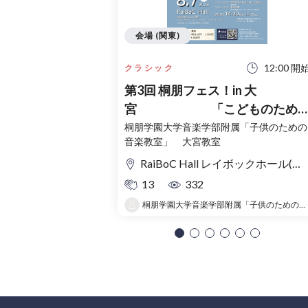
会場 (関東)
12:00 開
クラシック
第3回 桐朋フェス！in 大
宮 「こどものため
コンサート」〜出かけよう！音
桐朋学園大学音楽学部附属「子供のための
音楽教室」 大宮教室
の旅〜
RaiBoC Hall レイボックホール(市民会館おおみや) 5F リハーサルルーム・レクリエーションルーム
13
332
桐朋学園大学音楽学部附属「子供のための音楽教室 」大宮教室