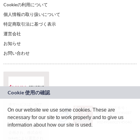
Cookieの利用について
個人情報の取り扱いについて
特定商取引法に基づく表示
運営会社
お知らせ
お問い合わせ
本サービスは、NTT
JASRAC許諾番号：
On our website we use some cookies. These are
ドコモグループの新
9024936001Y45037
規事業創出プログラ
necessary for our site to work properly and to give us
JASRAC許諾番号：
ム「docomo
9024936002Y45040
information about how our site is used.
STARTUP」を通じて
企画され、株式会社
teketにより運営され