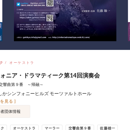
ク
オーケストラ
ォニア・ドラマティーク第14回演奏会
交響曲第９番 ～帰融～
しかシンフォニーヒルズ モーツァルトホール
図を見る ]
催者団体情報
ック
オーケストラ
マーラー
交響曲第９番
佐藤雄一