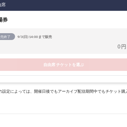
由席
場券
販売終了
9/3(日) 14:00 まで販売
0 円
自由席 チケットを選ぶ
の設定によっては、開催日後でもアーカイブ配信期間中でもチケット購