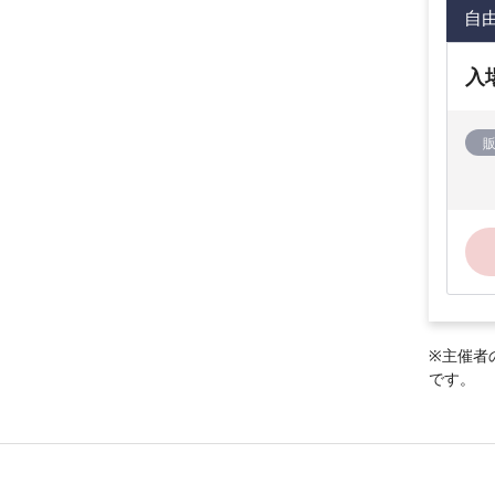
自
入
※主催者
です。