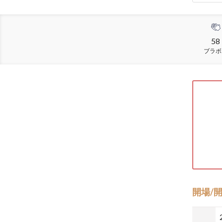
58
ブラボ
開場/