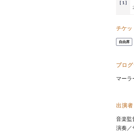
[ 1 ]
チケッ
自由席
プログ
マーラ
出演者
音楽監
演奏／