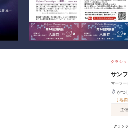
クラシッ
サンフ
マーラー
かつ
[ 地
主
クラシ