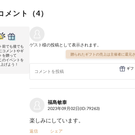
コメント（
4
）
ゲスト
様の投稿として表示されます。
ト前でも後でも
にコメントやギ
贈られたギフトの売上は主催者に還元さ
トを贈って
このイベントを
り上げよう！
ギフ
福島敏泰
2023年09月02日
(ID:79263)
楽しみにしています。
返信
シェア