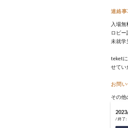
連絡事
入場無
ロビー
未就学
tek
せてい
お問い
その他
2023
終了: 