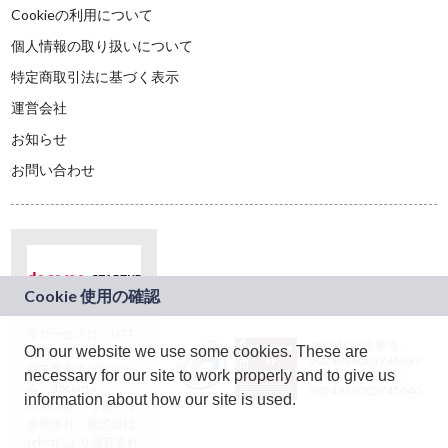
Cookieの利用について
個人情報の取り扱いについて
特定商取引法に基づく表示
運営会社
お知らせ
お問い合わせ
本サービスは、NTT
JASRAC許諾番号：
On our website we use some cookies. These are
ドコモグループの新
9024936001Y45037
規事業創出プログラ
necessary for our site to work properly and to give us
JASRAC許諾番号：
ム「docomo
9024936002Y45040
information about how our site is used.
STARTUP」を通じて
企画され、株式会社
teketにより運営され