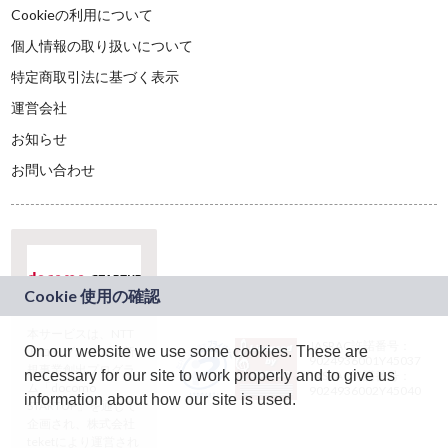
Cookieの利用について
個人情報の取り扱いについて
特定商取引法に基づく表示
運営会社
お知らせ
お問い合わせ
本サービスは、NTT
JASRAC許諾番号：
On our website we use some cookies. These are
ドコモグループの新
9024936001Y45037
規事業創出プログラ
necessary for our site to work properly and to give us
JASRAC許諾番号：
ム「docomo
9024936002Y45040
information about how our site is used.
STARTUP」を通じて
企画され、株式会社
teketにより運営され