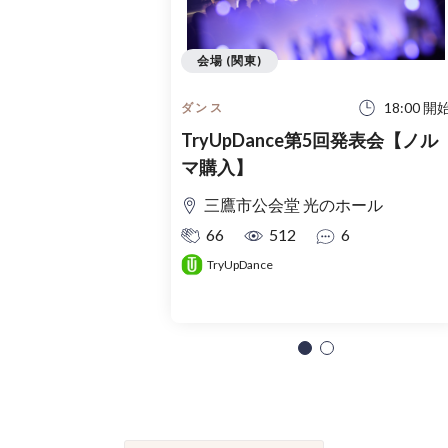
会場 (関東)
18:00 開
ダンス
TryUpDance第5回発表会【ノル
マ購入】
三鷹市公会堂 光のホール
66
512
6
TryUpDance