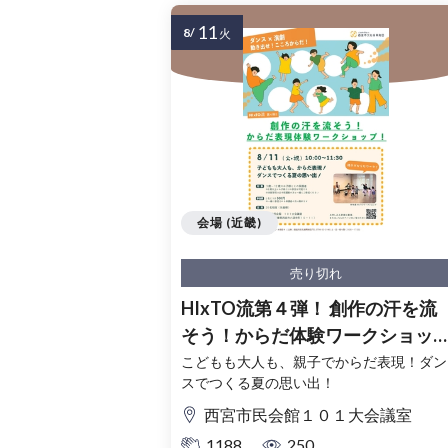
11
8/
火
会場 (近畿)
売り切れ
HIxTO流第４弾！ 創作の汗を流
そう！からだ体験ワークショッ
プ！
こどもも大人も、親子でからだ表現！ダン
スでつくる夏の思い出！
西宮市民会館１０１大会議室
1188
250