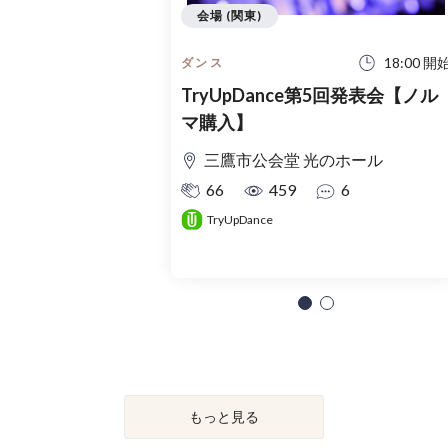
会場 (関東)
18:00 開
ダンス
TryUpDance第5回発表会【ノル
マ購入】
三鷹市公会堂 光のホール
66
459
6
TryUpDance
もっと見る