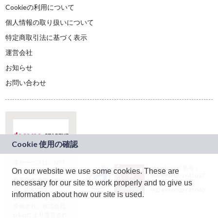
Cookieの利用について
個人情報の取り扱いについて
特定商取引法に基づく表示
運営会社
お知らせ
お問い合わせ
本サービスは、NTT
JASRAC許諾番号：
On our website we use some cookies. These are
ドコモグループの新
9024936001Y45037
規事業創出プログラ
necessary for our site to work properly and to give us
JASRAC許諾番号：
ム「docomo
9024936002Y45040
information about how our site is used.
STARTUP」を通じて
企画され、株式会社
teketにより運営され