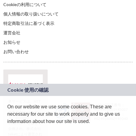
Cookieの利用について
個人情報の取り扱いについて
特定商取引法に基づく表示
運営会社
お知らせ
お問い合わせ
本サービスは、NTT
JASRAC許諾番号：
On our website we use some cookies. These are
ドコモグループの新
9024936001Y45037
規事業創出プログラ
necessary for our site to work properly and to give us
JASRAC許諾番号：
ム「docomo
9024936002Y45040
information about how our site is used.
STARTUP」を通じて
企画され、株式会社
teketにより運営され