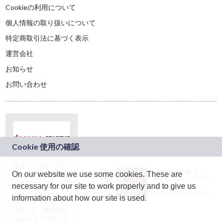
Cookieの利用について
個人情報の取り扱いについて
特定商取引法に基づく表示
運営会社
お知らせ
お問い合わせ
本サービスは、NTT
JASRAC許諾番号：
On our website we use some cookies. These are
ドコモグループの新
9024936001Y45037
規事業創出プログラ
necessary for our site to work properly and to give us
JASRAC許諾番号：
ム「docomo
9024936002Y45040
information about how our site is used.
STARTUP」を通じて
企画され、株式会社
teketにより運営され