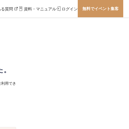
無料でイベント集客
ある質問
資料・マニュアル
ログイン
た。
在利用でき