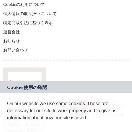
Cookieの利用について
個人情報の取り扱いについて
特定商取引法に基づく表示
運営会社
お知らせ
お問い合わせ
本サービスは、NTT
JASRAC許諾番号：
On our website we use some cookies. These are
ドコモグループの新
9024936001Y45037
規事業創出プログラ
necessary for our site to work properly and to give us
JASRAC許諾番号：
ム「docomo
9024936002Y45040
information about how our site is used.
STARTUP」を通じて
企画され、株式会社
teketにより運営され