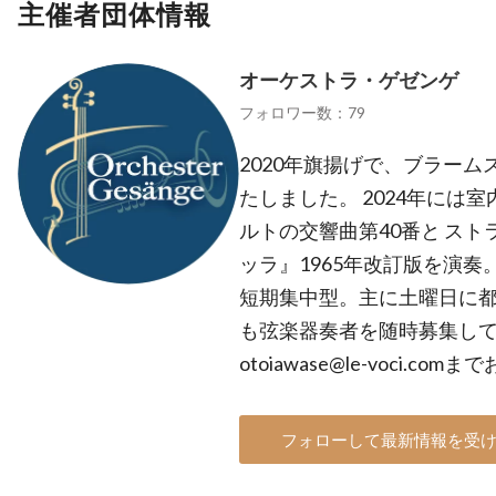
主催者団体情報
オーケストラ・ゲゼンゲ
フォロワー数：79
2020年旗揚げで、ブラー
たしました。 2024年には
ルトの交響曲第40番と ス
ッラ』1965年改訂版を演奏
短期集中型。主に土曜日に都
も弦楽器奏者を随時募集し
otoiawase@le-voci.
フォローして最新情報を受