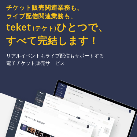
チケット販売関連業務も、
ライブ配信関連業務も、
teket
ひとつで、
(テケト)
すべて完結
します
！
リアルイベントもライブ配信もサポートする
電子チケット販売サービス