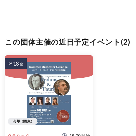
この団体主催の近日予定イベント(2)
18
9/
金
会場 (関東)
19:00 開始
クラシック