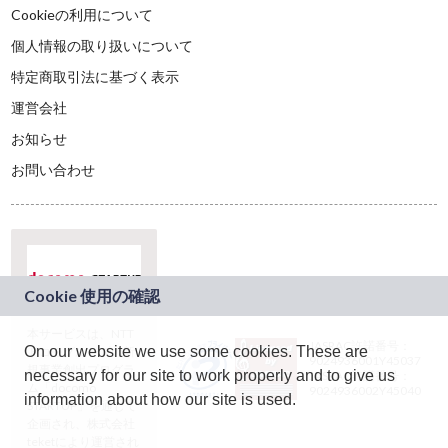
Cookieの利用について
個人情報の取り扱いについて
特定商取引法に基づく表示
運営会社
お知らせ
お問い合わせ
本サービスは、NTT
JASRAC許諾番号：
On our website we use some cookies. These are
ドコモグループの新
9024936001Y45037
規事業創出プログラ
necessary for our site to work properly and to give us
JASRAC許諾番号：
ム「docomo
9024936002Y45040
information about how our site is used.
STARTUP」を通じて
企画され、株式会社
teketにより運営され