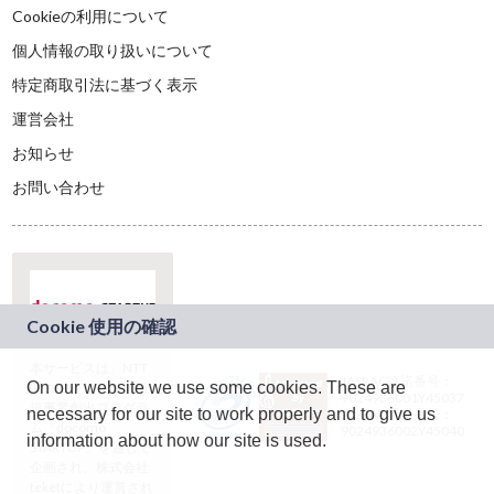
Cookieの利用について
個人情報の取り扱いについて
特定商取引法に基づく表示
運営会社
お知らせ
お問い合わせ
本サービスは、NTT
JASRAC許諾番号：
On our website we use some cookies. These are
ドコモグループの新
9024936001Y45037
規事業創出プログラ
necessary for our site to work properly and to give us
JASRAC許諾番号：
ム「docomo
9024936002Y45040
information about how our site is used.
STARTUP」を通じて
企画され、株式会社
teketにより運営され