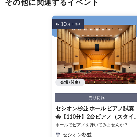
その他に関連するイベント
10
8/
月
+ 他 4
会場 (関東)
売り切れ
セシオン杉並 ホール ピアノ試奏
会【110分】2台ピアノ（スタイ
ンウェイ・ベーゼンドルファー
ホールでピアノを弾いてみませんか？
セシオン杉並