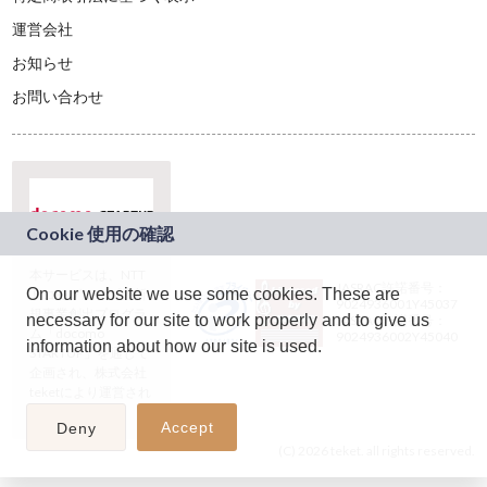
運営会社
お知らせ
お問い合わせ
本サービスは、NTT
JASRAC許諾番号：
On our website we use some cookies. These are
ドコモグループの新
9024936001Y45037
規事業創出プログラ
necessary for our site to work properly and to give us
JASRAC許諾番号：
ム「docomo
9024936002Y45040
information about how our site is used.
STARTUP」を通じて
企画され、株式会社
teketにより運営され
ています。
Accept
Deny
(C) 2026 teket. all rights reserved.