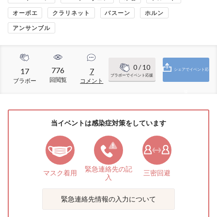
オーボエ
クラリネット
バスーン
ホルン
アンサンブル
0
/ 10
776
17
7
シェアでイベント応
ブラボーでイベント応援
回閲覧
ブラボー
コメント
援
当イベントは感染症対策をしています
緊急連絡先の
記
マスク着用
三密回避
入
緊急連絡先情報の入力について