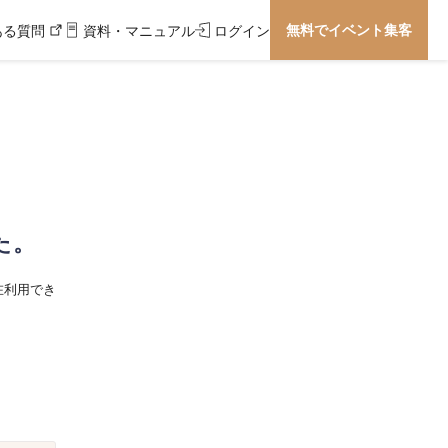
無料でイベント集客
ある質問
資料・マニュアル
ログイン
た。
在利用でき