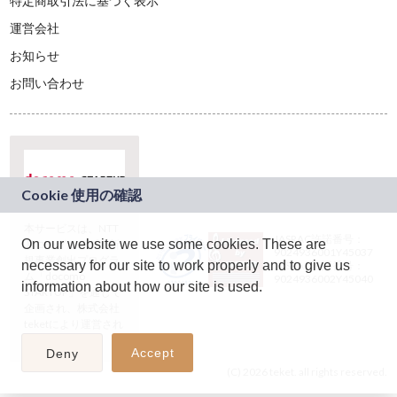
特定商取引法に基づく表示
運営会社
お知らせ
お問い合わせ
本サービスは、NTT
JASRAC許諾番号：
On our website we use some cookies. These are
ドコモグループの新
9024936001Y45037
規事業創出プログラ
necessary for our site to work properly and to give us
JASRAC許諾番号：
ム「docomo
9024936002Y45040
information about how our site is used.
STARTUP」を通じて
企画され、株式会社
teketにより運営され
ています。
Accept
Deny
(C) 2026 teket. all rights reserved.