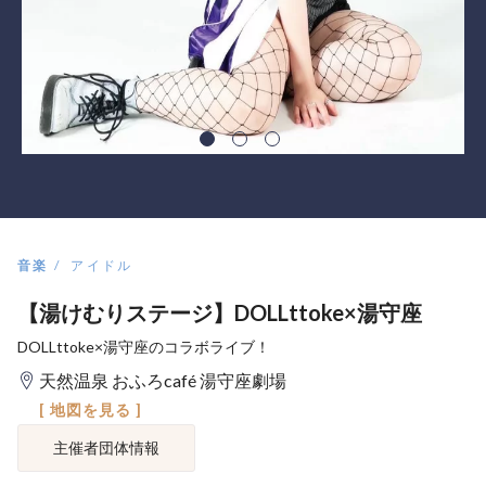
音楽
アイドル
【湯けむりステージ】DOLLttoke×湯守座
DOLLttoke×湯守座のコラボライブ！
天然温泉 おふろcafé 湯守座劇場
[ 地図を見る ]
主催者団体情報