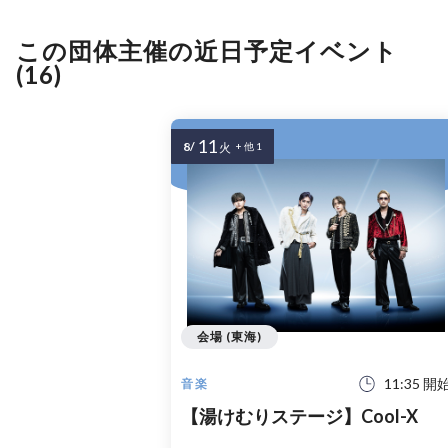
この団体主催の近日予定イベント
(16)
11
8/
火
+ 他 1
会場 (東海)
11:35 開
音楽
【湯けむりステージ】Cool-X