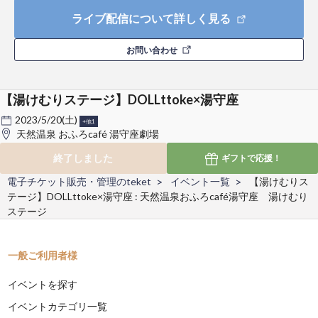
ライブ配信について詳しく見る
お問い合わせ
【湯けむりステージ】DOLLttoke×湯守座
2023/5/20(土)
+他1
天然温泉 おふろcafé 湯守座劇場
終了しました
ギフトで
応援！
電子チケット販売・管理のteket
イベント一覧
【湯けむりス
テージ】DOLLttoke×湯守座 : 天然温泉おふろcafé湯守座 湯けむり
ステージ
一般ご利用者様
イベントを探す
イベントカテゴリ一覧