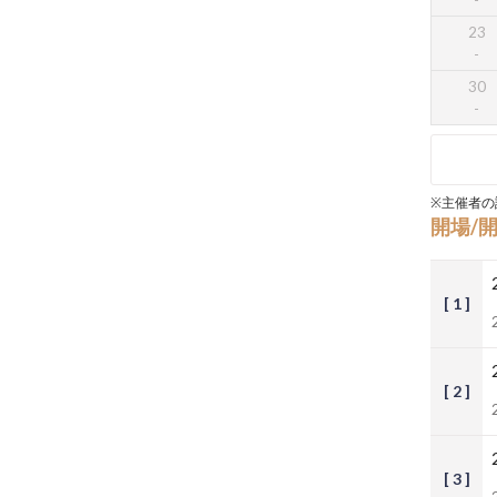
23
30
※主催者の
開場/
[ 1 ]
[ 2 ]
[ 3 ]