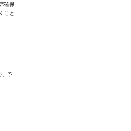
席確保
くこと
で、予