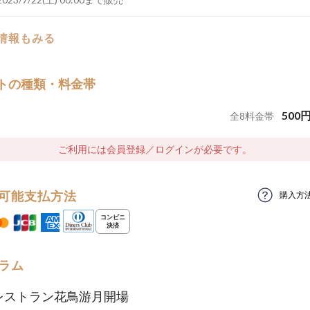
の情報もみる
トの種類・料金帯
500
全
8
料金帯
ご利用には会員登録／ログインが必要です。
可能支払方法
購入方
ラム
0 レストラン花鳥游月開場