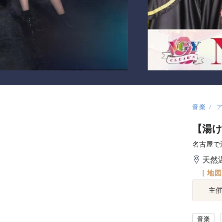
音楽
【湯け
名古屋で
天然温
[ 地
主
音楽