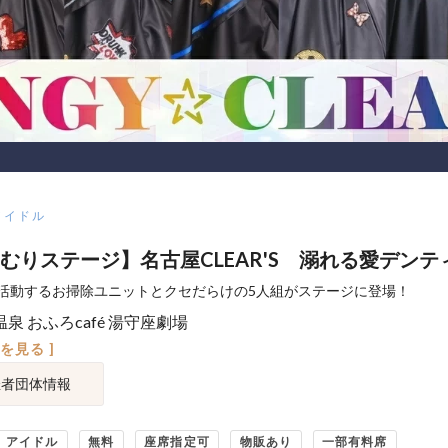
アイドル
むりステージ】名古屋CLEAR'S 溺れる愛デンテ
活動するお掃除ユニットとクセだらけの5人組がステージに登場！
泉 おふろcafé 湯守座劇場
図を見る ]
催者団体情報
アイドル
無料
座席指定可
物販あり
一部有料席