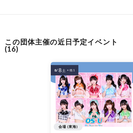
この団体主催の近日予定イベント
(16)
8
8/
土
+ 他 1
会場 (東海)