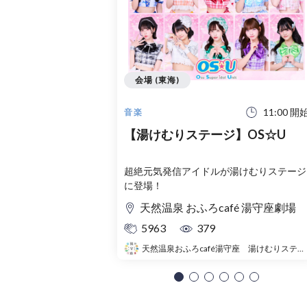
会場 (東海)
11:00 開
音楽
【湯けむりステージ】OS☆U
超絶元気発信アイドルが湯けむりステージ
に登場！
天然温泉 おふろcafé 湯守座劇場
5963
379
天然温泉おふろcafé湯守座 湯けむりステージ