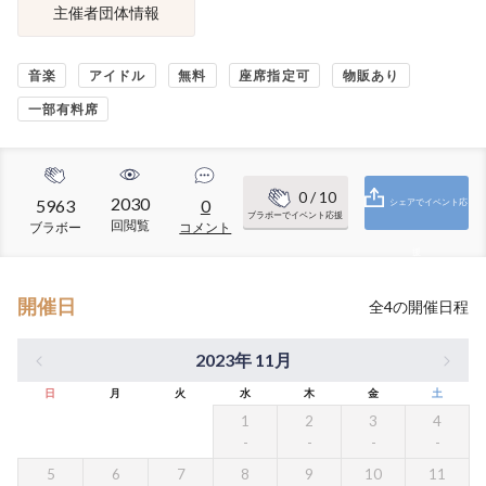
主催者団体情報
音楽
アイドル
無料
座席指定可
物販あり
一部有料席
0
/ 10
2030
5963
0
シェアでイベント応
ブラボーでイベント応援
回閲覧
ブラボー
コメント
援
開催日
全
4
の開催日程
2023年 11月
日
月
火
水
木
金
土
1
2
3
4
5
6
7
8
9
10
11