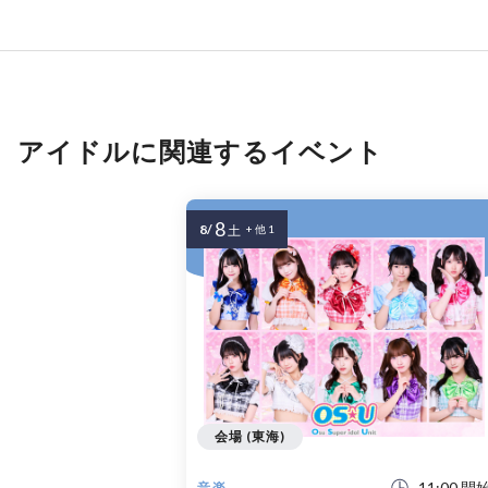
アイドルに関連するイベント
8
8/
土
+ 他 1
会場 (東海)
11:00 開
音楽