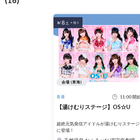
(16)
8
8/
土
+ 他 1
会場 (東海)
11:00 開
音楽
【湯けむりステージ】OS☆U
超絶元気発信アイドルが湯けむりステージ
に登場！