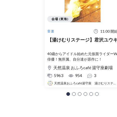
会場 (東海)
11:00 開
音楽
【湯けむりステージ】君沢ユウ
40歳からアイドル始めた元仮面ライダー
俳優！無所属、自分達が原作に！
天然温泉 おふろcafé 湯守座劇場
5963
954
3
天然温泉おふろcafé湯守座 湯けむりステージ