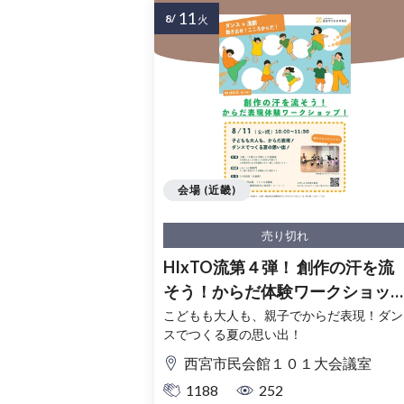
11
8/
火
会場 (近畿)
売り切れ
HIxTO流第４弾！ 創作の汗を流
そう！からだ体験ワークショッ
プ！
こどもも大人も、親子でからだ表現！ダン
スでつくる夏の思い出！
西宮市民会館１０１大会議室
1188
252