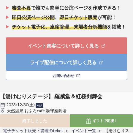
審査不要
で誰でも簡単に公演ページを作成できる！
即日公演ページ公開
、
即日チケット販売
が可能！
チケット電子化、座席管理、来場者分析機能
を搭載！
イベント集客について詳しく見る
ライブ配信について詳しく見る
お問い合わせ
【湯けむりステージ】 羅威堂＆紅桜剣舞会
2023/12/30(土)
+他2
天然温泉 おふろcafé 湯守座劇場
終了しました
ギフトで
応援！
電子チケット販売・管理のteket
イベント一覧
【湯けむりス