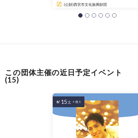
(公財)西宮市文化振興財団
この団体主催の近日予定イベント
(15)
15
8/
土
+ 他 1