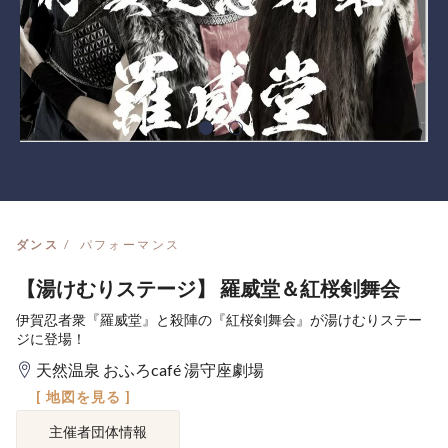
ダンス
パフォーマンス
【湯けむりステージ】 羅威堂＆紅桜剣舞会
伊賀忍者衆『羅威堂』と殺陣の『紅桜剣舞会』が湯けむりステー
ジに登場！
天然温泉 おふろcafé 湯守座劇場
[ 地図を見る ]
主催者団体情報