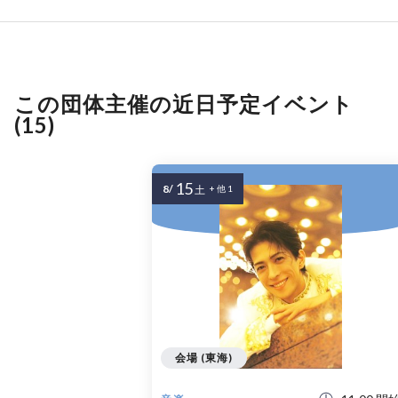
この団体主催の近日予定イベント
(15)
15
8/
土
+ 他 1
会場 (東海)