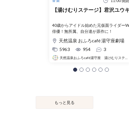
11:00 開
音楽
【湯けむりステージ】君沢ユウ
40歳からアイドル始めた元仮面ライダー
俳優！無所属、自分達が原作に！
天然温泉 おふろcafé 湯守座劇場
5963
954
3
天然温泉おふろcafé湯守座 湯けむりステージ
もっと見る