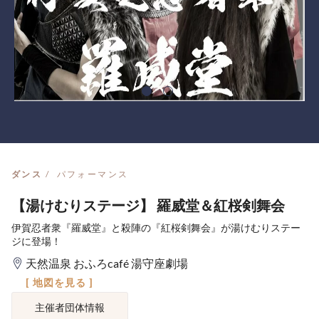
ダンス
パフォーマンス
【湯けむりステージ】 羅威堂＆紅桜剣舞会
伊賀忍者衆『羅威堂』と殺陣の『紅桜剣舞会』が湯けむりステー
ジに登場！
天然温泉 おふろcafé 湯守座劇場
[ 地図を見る ]
主催者団体情報