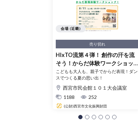
会場 (近畿)
売り切れ
HIxTO流第４弾！ 創作の汗を流
そう！からだ体験ワークショッ
プ！
こどもも大人も、親子でからだ表現！ダン
スでつくる夏の思い出！
西宮市民会館１０１大会議室
1188
252
(公財)西宮市文化振興財団