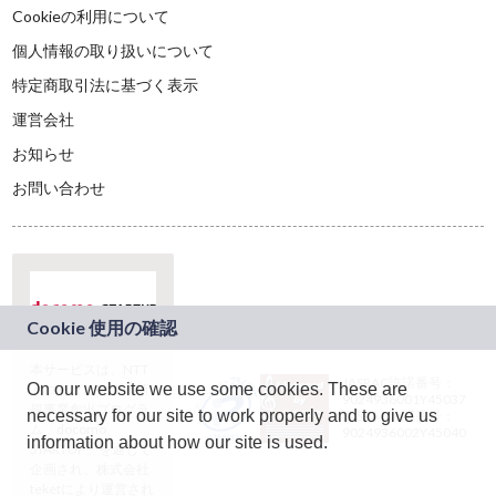
Cookieの利用について
個人情報の取り扱いについて
特定商取引法に基づく表示
運営会社
お知らせ
お問い合わせ
本サービスは、NTT
JASRAC許諾番号：
On our website we use some cookies. These are
ドコモグループの新
9024936001Y45037
規事業創出プログラ
necessary for our site to work properly and to give us
JASRAC許諾番号：
ム「docomo
9024936002Y45040
information about how our site is used.
STARTUP」を通じて
企画され、株式会社
teketにより運営され