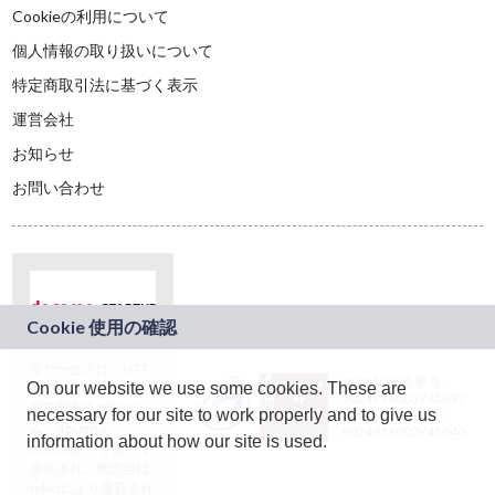
Cookieの利用について
個人情報の取り扱いについて
特定商取引法に基づく表示
運営会社
お知らせ
お問い合わせ
本サービスは、NTT
JASRAC許諾番号：
On our website we use some cookies. These are
ドコモグループの新
9024936001Y45037
規事業創出プログラ
necessary for our site to work properly and to give us
JASRAC許諾番号：
ム「docomo
9024936002Y45040
information about how our site is used.
STARTUP」を通じて
企画され、株式会社
teketにより運営され