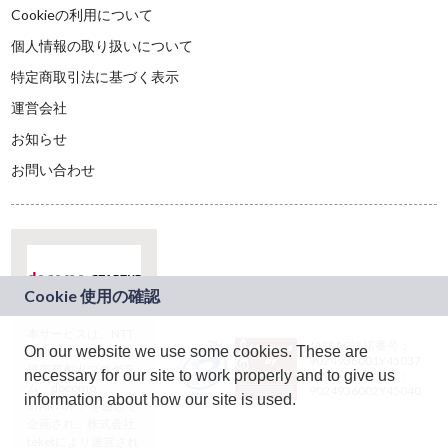
Cookieの利用について
個人情報の取り扱いについて
特定商取引法に基づく表示
運営会社
お知らせ
お問い合わせ
本サービスは、NTT
JASRAC許諾番号：
On our website we use some cookies. These are
ドコモグループの新
9024936001Y45037
規事業創出プログラ
necessary for our site to work properly and to give us
JASRAC許諾番号：
ム「docomo
9024936002Y45040
information about how our site is used.
STARTUP」を通じて
企画され、株式会社
teketにより運営され