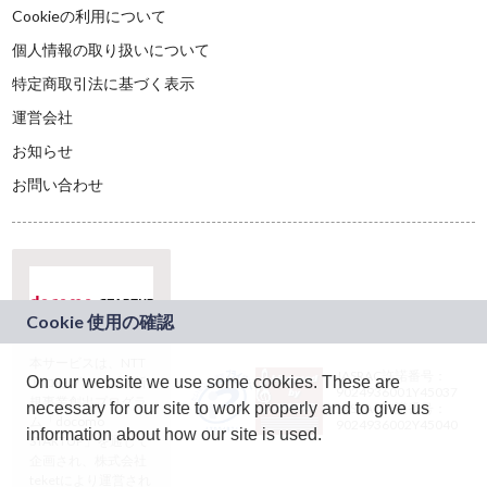
Cookieの利用について
個人情報の取り扱いについて
特定商取引法に基づく表示
運営会社
お知らせ
お問い合わせ
本サービスは、NTT
JASRAC許諾番号：
On our website we use some cookies. These are
ドコモグループの新
9024936001Y45037
規事業創出プログラ
necessary for our site to work properly and to give us
JASRAC許諾番号：
ム「docomo
9024936002Y45040
information about how our site is used.
STARTUP」を通じて
企画され、株式会社
teketにより運営され