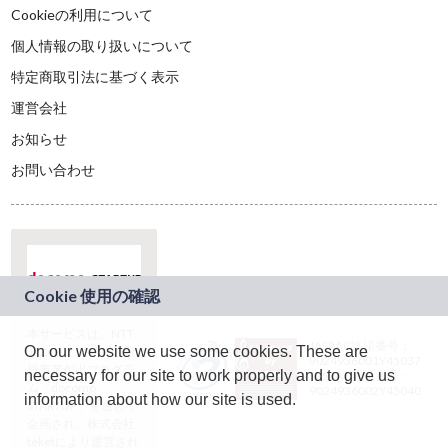
Cookieの利用について
個人情報の取り扱いについて
特定商取引法に基づく表示
運営会社
お知らせ
お問い合わせ
本サービスは、NTT
JASRAC許諾番号：
On our website we use some cookies. These are
ドコモグループの新
9024936001Y45037
規事業創出プログラ
necessary for our site to work properly and to give us
JASRAC許諾番号：
ム「docomo
9024936002Y45040
information about how our site is used.
STARTUP」を通じて
企画され、株式会社
teketにより運営され