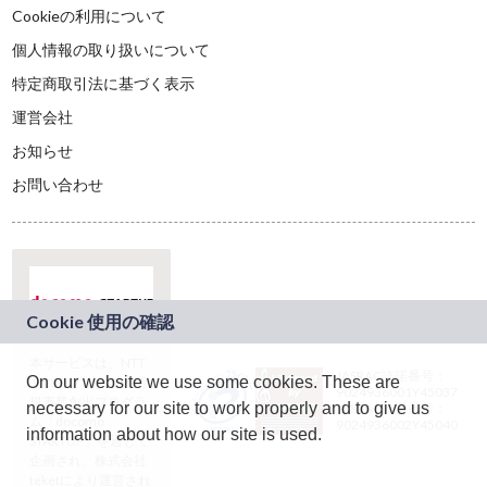
Cookieの利用について
個人情報の取り扱いについて
特定商取引法に基づく表示
運営会社
お知らせ
お問い合わせ
本サービスは、NTT
JASRAC許諾番号：
On our website we use some cookies. These are
ドコモグループの新
9024936001Y45037
規事業創出プログラ
necessary for our site to work properly and to give us
JASRAC許諾番号：
ム「docomo
9024936002Y45040
information about how our site is used.
STARTUP」を通じて
企画され、株式会社
teketにより運営され