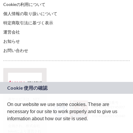
Cookieの利用について
個人情報の取り扱いについて
特定商取引法に基づく表示
運営会社
お知らせ
お問い合わせ
本サービスは、NTT
JASRAC許諾番号：
On our website we use some cookies. These are
ドコモグループの新
9024936001Y45037
規事業創出プログラ
necessary for our site to work properly and to give us
JASRAC許諾番号：
ム「docomo
9024936002Y45040
information about how our site is used.
STARTUP」を通じて
企画され、株式会社
teketにより運営され