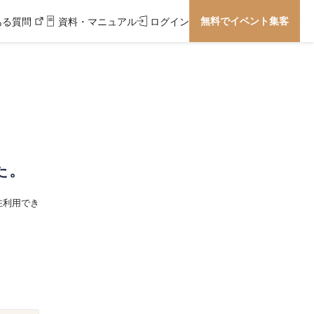
無料でイベント集客
ある質問
資料・マニュアル
ログイン
た。
在利用でき