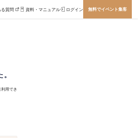
無料でイベント集客
ある質問
資料・マニュアル
ログイン
た。
在利用でき