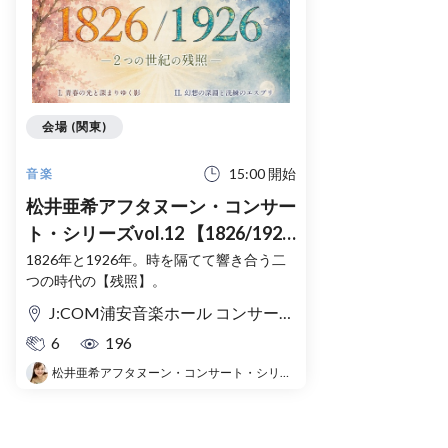
会場 (関東)
15:00 開始
音楽
松井亜希アフタヌーン・コンサー
ト・シリーズvol.12 【1826/1926
ー二つの世紀の残照ー】
1826年と1926年。時を隔てて響き合う二
つの時代の【残照】。
J:COM浦安音楽ホール コンサートホール
6
196
松井亜希アフタヌーン・コンサート・シリーズ