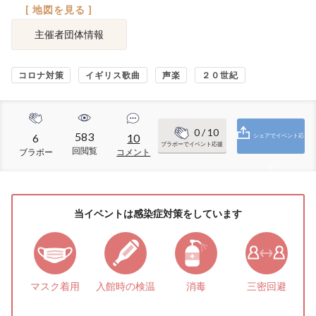
[ 地図を見る ]
主催者団体情報
コロナ対策
イギリス歌曲
声楽
２０世紀
0
/ 10
583
6
10
シェアでイベント応
ブラボーでイベント応援
回閲覧
ブラボー
コメント
援
当イベントは感染症対策をしています
マスク着用
入館時の検温
消毒
三密回避