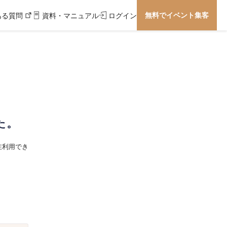
無料でイベント集客
ある質問
資料・マニュアル
ログイン
た。
在利用でき