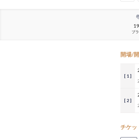
19
ブラ
開場/
[ 1 ]
[ 2 ]
チケッ