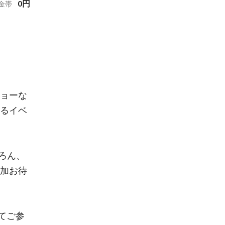
0
円
金帯
ショーな
けるイベ
ろん、
参加お待
てご参