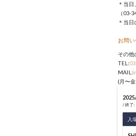
＊当日
（03-
＊当日
お問い
その他の
TEL:
03
MAIL:
i
(月〜金
2025
終了: 
入
SH