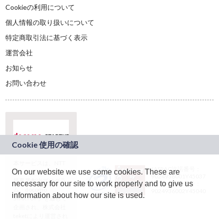
Cookieの利用について
個人情報の取り扱いについて
特定商取引法に基づく表示
運営会社
お知らせ
お問い合わせ
本サービスは、NTT
JASRAC許諾番号：
On our website we use some cookies. These are
ドコモグループの新
9024936001Y45037
規事業創出プログラ
necessary for our site to work properly and to give us
JASRAC許諾番号：
ム「docomo
9024936002Y45040
information about how our site is used.
STARTUP」を通じて
企画され、株式会社
teketにより運営され