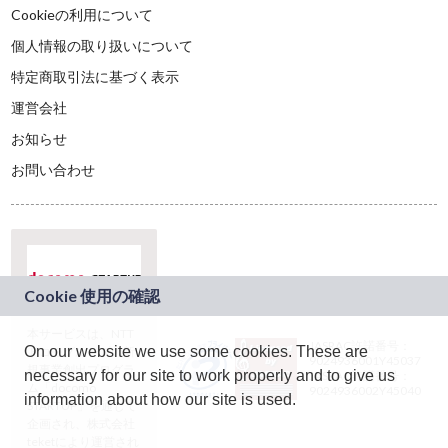
Cookieの利用について
個人情報の取り扱いについて
特定商取引法に基づく表示
運営会社
お知らせ
お問い合わせ
本サービスは、NTT
JASRAC許諾番号：
On our website we use some cookies. These are
ドコモグループの新
9024936001Y45037
規事業創出プログラ
necessary for our site to work properly and to give us
JASRAC許諾番号：
ム「docomo
9024936002Y45040
information about how our site is used.
STARTUP」を通じて
企画され、株式会社
teketにより運営され